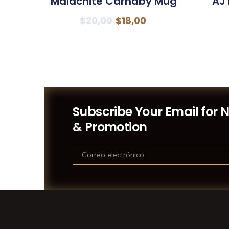
Malachite Carnaby Mug
AJ
$
20,00
$
18,00
Subscribe Your Email for 
& Promotion