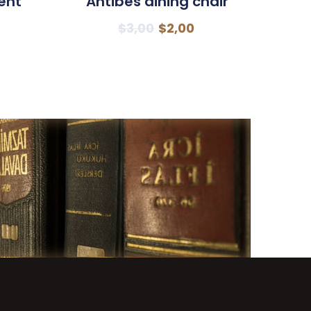
ent
Antibes dining chair
$
3,00
$
2,00