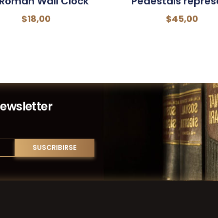
 Roman Wall Clock
Pedestals repres
$
18,00
$
45,00
Newsletter