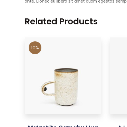
ante. Donec eu libero sit amet quam egestas semper.
Related Products
10%